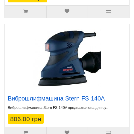
Виброшлифмашина Stern FS-140A
Виброшлифмашина Stern FS-140A предназначена для су..
806.00 грн