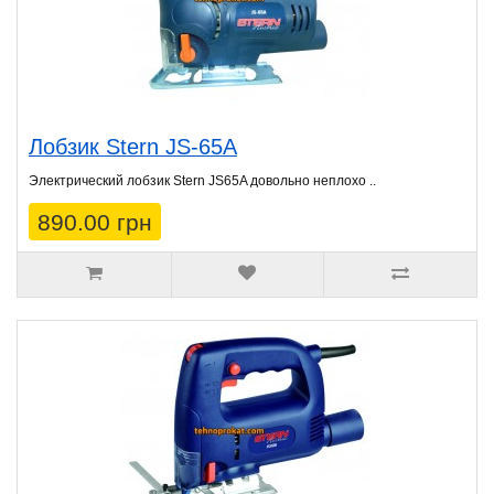
Лобзик Stern JS-65A
Электрический лобзик Stern JS65A довольно неплохо ..
890.00 грн