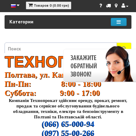
Товаров 0 (0.00 грн)
Категории
Полтава, ул. Кагамлыка 37
Пн-Пн: 8:00 - 18:00
Суббота: 9:00 - 17:00
Компанія Технопрокат здійснює оренду, прокат, ремонт,
продаж та сервісне обслуговування будівельного
обладнання, техніки, електро та бензоінструменту в
Полтаві та Полтавській області.
(066) 65-000-94
(097) 55-00-266