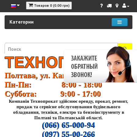
Товаров 0 (0.00 грн)
Категории
Полтава, ул. Кагамлыка 37
Пн-Пн: 8:00 - 18:00
Суббота: 9:00 - 17:00
Компанія Технопрокат здійснює оренду, прокат, ремонт,
продаж та сервісне обслуговування будівельного
обладнання, техніки, електро та бензоінструменту в
Полтаві та Полтавській області.
(066) 65-000-94
(097) 55-00-266